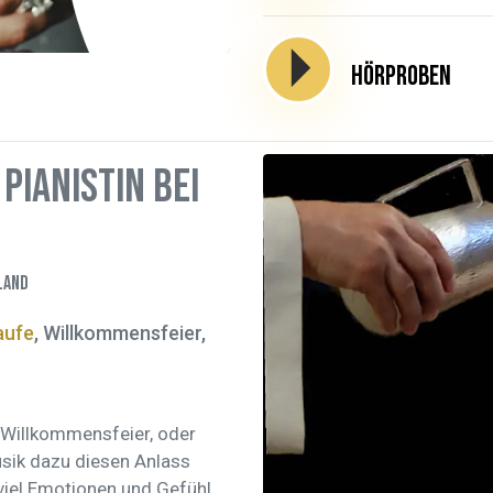
Hörproben
Pianistin bei
land
aufe
, Willkommensfeier,
ne Willkommensfeier, oder
usik dazu diesen Anlass
viel Emotionen und Gefühl